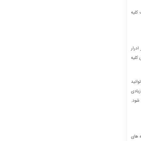
 کلیه
درار
 کلیه
وانید
زیادی
 شود.
ه های