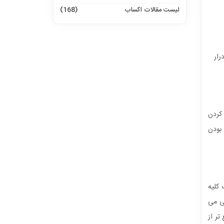
لیست مقالات اکساب
(168)
رار
 کردن
 بودن
 کلیه
یی می
تر از