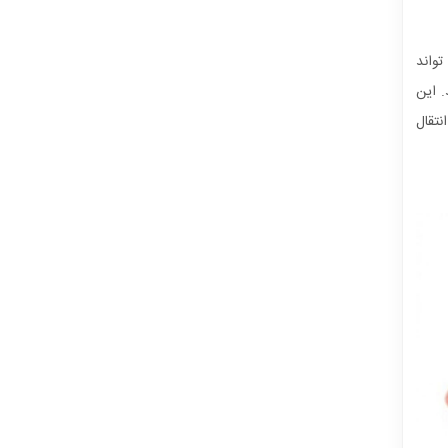
تواند
 این
نتقال