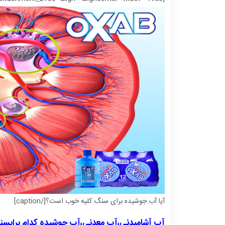
آیا آب جوشیده برای سنگ کلیه خوب است؟[/caption]
آب آشامیدنی،آب معدنی،
آب جوشیده
کدام برایسن