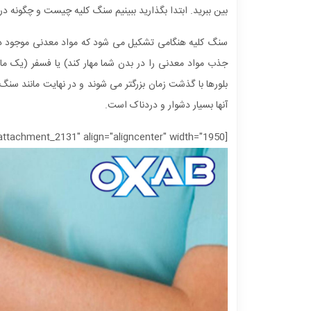
بین ببرید. ابتدا بگذارید ببینیم سنگ کلیه چیست و چگونه در
سنگ کلیه هنگامی تشکیل می شود که مواد معدنی موجود در اد
جذب مواد معدنی را در بدن شما مهار کند) یا فسفر (یک م
بلورها با گذشت زمان بزرگتر می شوند و در نهایت مانند سن
آنها بسیار دشوار و دردناک است.
[caption id="attachment_2131" align="aligncenter" width="1950"]